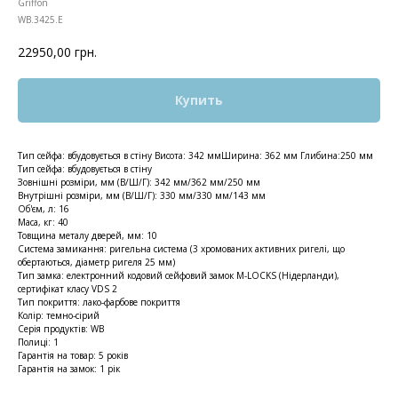
Griffon
WB.3425.E
22950,00
грн.
Купить
Тип сейфа: вбудовується в стіну Висота: 342 ммШирина: 362 мм Глибина:250 мм
Тип сейфа: вбудовується в стіну
Зовнішні розміри, мм (В/Ш/Г): 342 мм/362 мм/250 мм
Внутрішні розміри, мм (В/Ш/Г): 330 мм/330 мм/143 мм
Об'єм, л: 16
Маса, кг: 40
Товщина металу дверей, мм: 10
Система замикання: ригельна система (3 хромованих активних ригелі, що
обертаються, діаметр ригеля 25 мм)
Тип замка: електронний кодовий сейфовий замок M-LOCKS (Нідерланди),
сертифікат класу VDS 2
Тип покриття: лако-фарбове покриття
Колір: темно-сірий
Серія продуктів: WB
Полиці: 1
Гарантія на товар: 5 років
Гарантія на замок: 1 рік